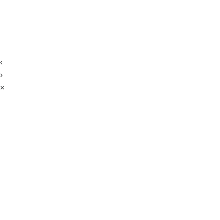
‹
›
×