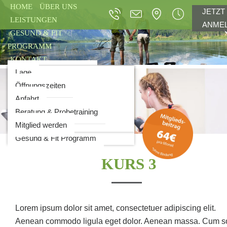
HOME
ÜBER UNS
JETZT
LEISTUNGEN
ANME
GESUND & FIT
PROGRAMM
KONTAKT
Vorteile auf einen Blick
Lage
Top Beratung
Öffnungszeiten
Bewegung und Vitalität
Anfahrt
Automatisierter Zutritt
Beratung & Probetraining
Personal Training
Mitglied werden
Gesund & Fit Programm
KURS 3
Lorem ipsum dolor sit amet, consectetuer adipiscing elit.
Aenean commodo ligula eget dolor. Aenean massa. Cum so